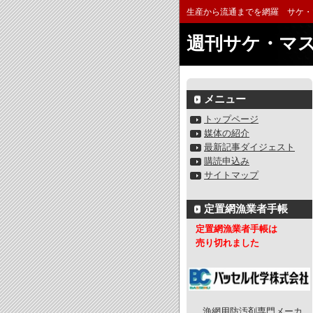
生産から流通までを網羅 サケ・
週刊サケ・マ
メニュー
トップページ
媒体の紹介
最新記事ダイジェスト
購読申込み
サイトマップ
定置網漁業者手帳
定置網漁業者手帳は
売り切れました
漁網用防汚剤専門メーカ