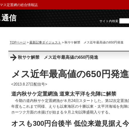
マス定置網の総合情報誌
ス通信
サイト内検索
TOPページ
>
最新記事ダイジェスト
> 秋サケ解禁 メス近年最高値の650円発進
秋サケ解禁 メス近年最高値の650円発進
メス近年最高値の650円発進
<2013.8.27日配信号>
道内秋サケ定置網漁 道東太平洋を先陣に解禁
今期の道内秋サケ定置網漁が８月24日スタートした。第12次定置漁
年度もこれまで同様、えりも以東海区の十勝以東・太平洋海域を先陣
ホーツク方面の水揚げが始まる９月上旬以降盛期入りする。
オスも300円台後半 低位来遊見据え