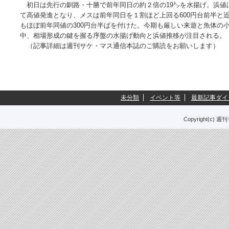
初日は先行の釧路・十勝で前年同日の約２倍の19㌧を水揚げ。浜値
て高値発進となり、メスは前年同日を１割ほど上回る600円台前半と
もほぼ前年同値の300円台半ばを付けた。今期も厳しい来遊と魚体の
中、相場形成の鍵を握る序盤の水揚げ動向と浜値推移が注目される。
（記事詳細は週刊サケ・マス通信本誌のご購読をお願いします）
未分類
イベント等
最新記事ダイ
Copyright(c) 週