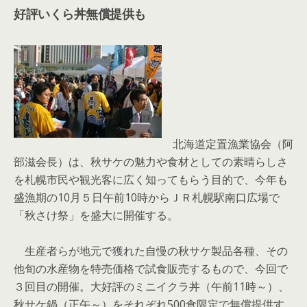
好評いくら丼無償提供も
北海道定置漁業協会（阿
部滋会長）は、秋サケの魅力や食材としての素晴らしさ
を札幌市民や観光客に広く知ってもらう目的で、今年も
盛漁期の10月５日午前10時からＪＲ札幌駅南口広場で
「秋さけ祭」を盛大に開催する。
生産者らが地元で獲れた自慢の秋サケ製品各種、その
他旬の水産物を特売価格で試食販売するもので、今回で
３回目の開催。大好評のミニイクラ丼（午前11時～）、
秋サケ鍋（正午～）をそれぞれ500食限定で無償提供す