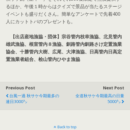
るほか、午後１時からはクイズで景品が当たるステージ
イベントも盛りだくさん。簡単なアンケートで先着400
人にカットトバのプレゼントも。
【出店産地漁協・団体】宗谷管内枝幸漁協、北見管内
雄武漁協、根室管内８漁協、釧路管内釧路さけ定置漁業
協会、十勝管内大樹、広尾、大津漁協、日高管内日高定
置漁業者組合、桧山管内ひやま漁協
Previous Post
Next Post
台風一過 秋サケ今期最多の
全道秋サケ今期最高の日量
連日3000㌧
5000㌧
Back to top